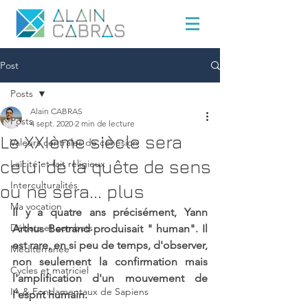
Post
Posts
Alain CABRAS
Posts
4 sept. 2020
2 min de lecture
Le XXIème siècle sera
Valeurs centrales de cohésion
celui de la quête de sens
Laïcité et fait religieux
Interculturalités
ou ne sera... plus
Ma vocation
Il y a quatre ans précisément, Yann 
Débats et combats
Arthus Bertrand produisait " human". Il 
est rare, en si peu de temps, d'observer, 
Méditerranée
non seulement la confirmation mais 
Cycles et matriciel
l'amplification d'un mouvement de 
IA & Fondamentaux de Sapiens
l'esprit humain.