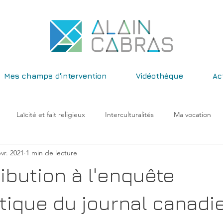
Mes champs d'intervention
Vidéothèque
Ac
Laïcité et fait religieux
Interculturalités
Ma vocation
évr. 2021
1 min de lecture
iel
IA & Fondamentaux de Sapiens
ibution à l'enquête
stique du journal canadi