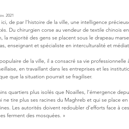
ov. 2021
 ici, de par l’histoire de la ville, une intelligence précie
s. Du chirurgien corse au vendeur de textile chinois en 
 la majorité des gens se placent sous le drapeau marseil
, enseignant et spécialiste en interculturalité et médiat
opulaire de la ville, il a consacré sa vie professionnelle 
llaise, en travaillant dans les entreprises et les instituti
e que la situation pourrait se fragiliser. 
tains quartiers plus isolés que Noailles, l’émergence dep
i ne tire plus ses racines du Maghreb et qui se place en
aines. Les autorités doivent redoubler d’efforts face à ce
, elles ferment des mosquées. »