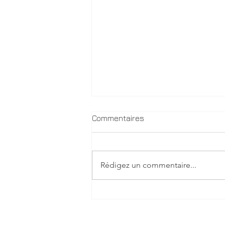
Commentaires
Rédigez un commentaire...
Journal de bord – Jour 4 :
Les leçons d'Amorgos &
Santorin.