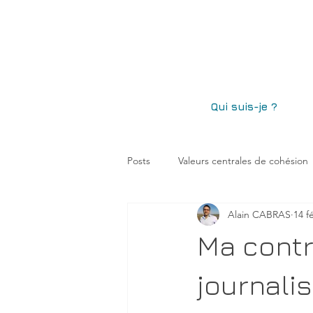
Qui suis-je ?
Posts
Valeurs centrales de cohésion
Alain CABRAS
14 f
Méditerranée
Cycles et matric
Ma contr
journali