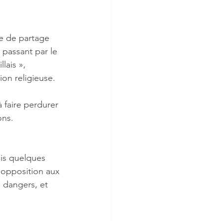
use de partage 
passant par le 
lais », 
ion religieuse. 
à faire perdurer 
ons. 
uis quelques 
 opposition aux 
s dangers, et 