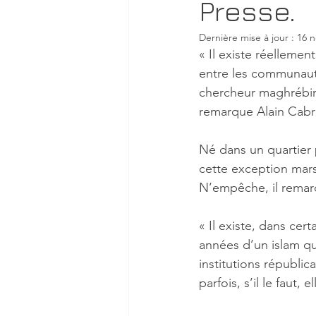
Presse.
Dernière mise à jour :
16 n
« Il existe réellement
entre les communauté
chercheur maghrébin,
remarque Alain Cabras
Né dans un quartier p
cette exception marsei
N’empêche, il remarqu
« Il existe, dans cer
années d’un islam qu
institutions républic
parfois, s’il le faut