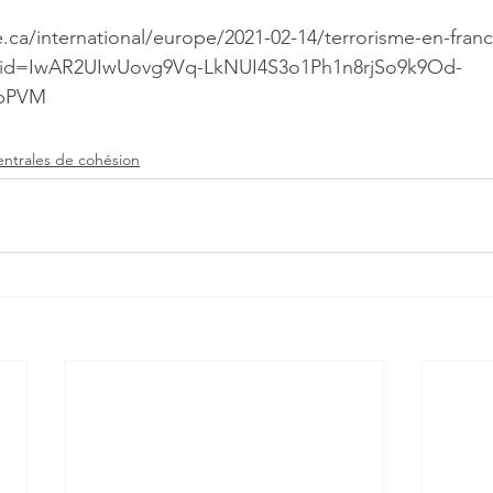
.ca/international/europe/2021-02-14/terrorisme-en-franc
bclid=IwAR2UIwUovg9Vq-LkNUI4S3o1Ph1n8rjSo9k9Od-
xbPVM
entrales de cohésion