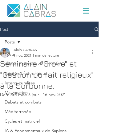
Post
Posts
Alain CABRAS
Posts
1 nov. 2021
1 min de lecture
Séminaire :"Croire" et
Valeurs centrales de cohésion
"Gestion du fait religieux"
Laïcité et fait religieux
Interculturalités
à la Sorbonne.
Ma vocation
Dernière mise à jour :
16 nov. 2021
Débats et combats
Méditerranée
Cycles et matriciel
IA & Fondamentaux de Sapiens