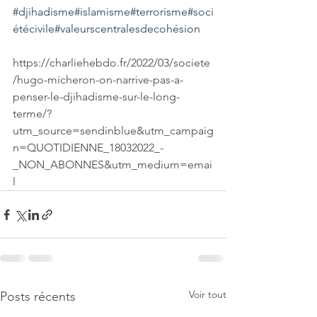
#djihadisme
#islamisme
#terrorisme
#soci
étécivile
#valeurscentralesdecohésion
https://charliehebdo.fr/2022/03/societe
/hugo-micheron-on-narrive-pas-a-
penser-le-djihadisme-sur-le-long-
terme/?
utm_source=sendinblue&utm_campaig
n=QUOTIDIENNE_18032022_-
_NON_ABONNES&utm_medium=emai
l
Voir tout
Posts récents