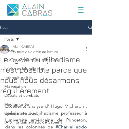
Post
Posts
Alain CABRAS
Posts
19 mars 2022
2 min de lecture
Le cycle du djihadisme
Valeurs centrales de cohésion
n'est possible parce que
Laïcité et fait religieux
Interculturalités
nous nous désarmons
Ma vocation
régulièrement
Débats et combats
Méditerranée
Excellente analyse d' Hugo Micheron , 
spécialiste du djihadisme, professeur à 
Cycles et matriciel
l’université américaine de Princeton, 
IA & Fondamentaux de Sapiens
dans les colonnes de 
#CharlieHebdo